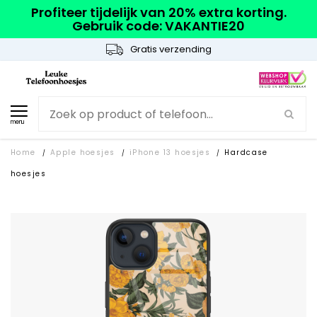
Profiteer tijdelijk van 20% extra korting.
Gebruik code: VAKANTIE20
Gratis verzending
menu
Home
Apple hoesjes
iPhone 13 hoesjes
Hardcase
/
/
/
hoesjes