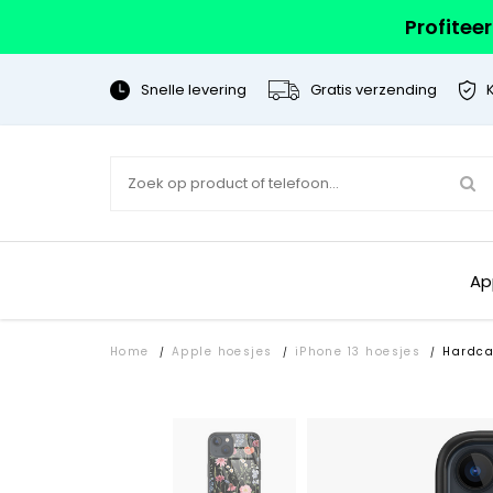
Profitee
Snelle levering
Gratis verzending
Ap
Home
Apple hoesjes
iPhone 13 hoesjes
Hardca
/
/
/