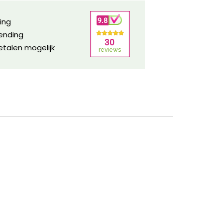
ring
zending
etalen mogelijk