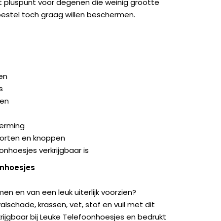
 pluspunt voor degenen die weinig grootte
oestel toch graag willen beschermen.
en
s
gen
herming
poorten en knoppen
onhoesjes verkrijgbaar is
onhoesjes
en en van een leuk uiterlijk voorzien?
schade, krassen, vet, stof en vuil met dit
krijgbaar bij Leuke Telefoonhoesjes en bedrukt