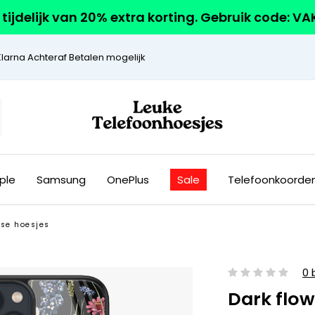
r tijdelijk van 20% extra korting. Gebruik code: V
Klarna Achteraf Betalen mogelijk
ple
Samsung
OnePlus
Sale
Telefoonkoorde
se hoesjes
0 
Dark flow