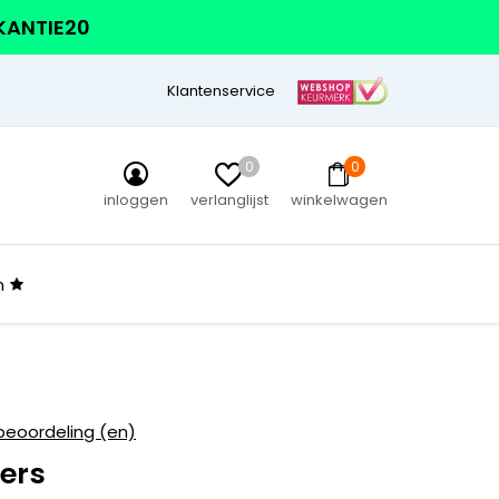
AKANTIE20
Klantenservice
0
0
inloggen
verlanglijst
winkelwagen
n
beoordeling (en)
ers