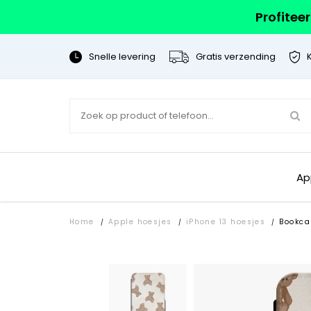
Profitee
Snelle levering
Gratis verzending
Ap
Home
Apple hoesjes
iPhone 13 hoesjes
Bookca
/
/
/