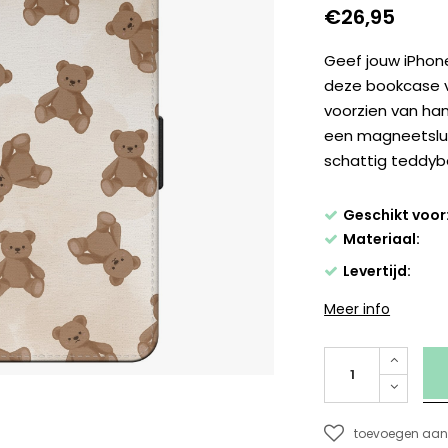
€26,95
Geef jouw iPhon
deze bookcase v
voorzien van han
een magneetslui
schattig teddyb
Geschikt voor
Materiaal:
Levertijd:
Meer info
toevoegen aan 