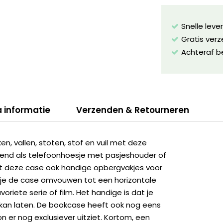
Snelle leve
Gratis ver
Achteraf b
a informatie
Verzenden & Retourneren
, vallen, stoten, stof en vuil met deze
kend als telefoonhoesje met pasjeshouder of
dt deze case ook handige opbergvakjes voor
n je de case omvouwen tot een horizontale
riete serie of film. Het handige is dat je
 kan laten. De bookcase heeft ook nog eens
on er nog exclusiever uitziet. Kortom, een