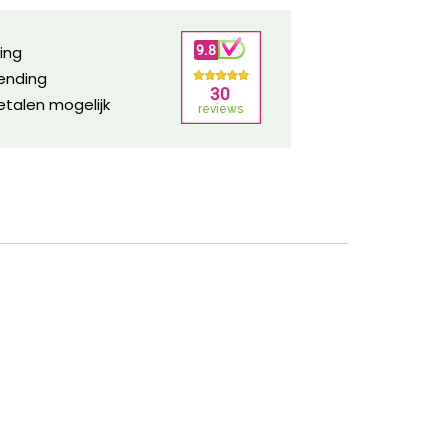
ring
zending
etalen mogelijk