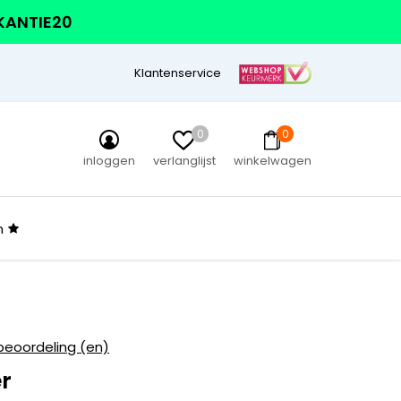
AKANTIE20
Klantenservice
0
0
inloggen
verlanglijst
winkelwagen
n
beoordeling (en)
r