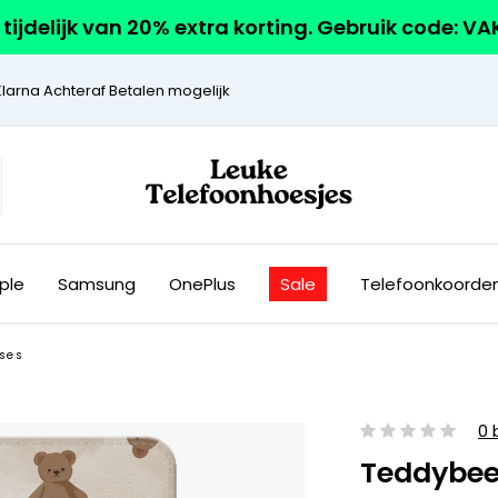
r tijdelijk van 20% extra korting. Gebruik code: V
Klarna Achteraf Betalen mogelijk
ple
Samsung
OnePlus
Sale
Telefoonkoorde
ses
0 
Teddybee