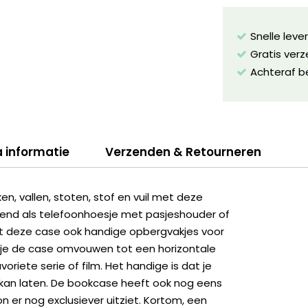
Snelle leve
Gratis ver
Achteraf b
a informatie
Verzenden & Retourneren
, vallen, stoten, stof en vuil met deze
kend als telefoonhoesje met pasjeshouder of
dt deze case ook handige opbergvakjes voor
n je de case omvouwen tot een horizontale
riete serie of film. Het handige is dat je
 kan laten. De bookcase heeft ook nog eens
on er nog exclusiever uitziet. Kortom, een