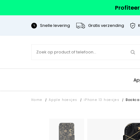
Profitee
Snelle levering
Gratis verzending
Ap
Home
Apple hoesjes
iPhone 13 hoesjes
Bookca
/
/
/