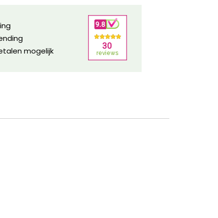
ring
zending
etalen mogelijk