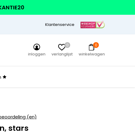
AKANTIE20
Klantenservice
0
0
inloggen
verlanglijst
winkelwagen
n
beoordeling (en)
, stars