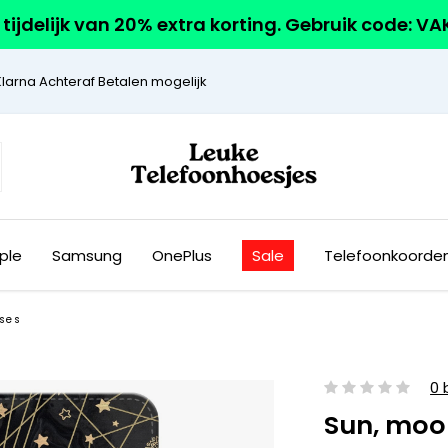
r tijdelijk van 20% extra korting. Gebruik code: V
Klarna Achteraf Betalen mogelijk
ple
Samsung
OnePlus
Sale
Telefoonkoorde
ses
0 
Sun, moon