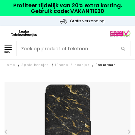
Profiteer tijdelijk van 20% extra korting.
Gebruik code: VAKANTIE20
Gratis verzending
menu
Home
Apple hoesjes
iPhone 13 hoesjes
Bookcases
/
/
/