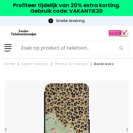
Profiteer tijdelijk van 20% extra korting.
Gebruik code: VAKANTIE20
Gratis verzending
menu
Home
Apple hoesjes
iPhone 13 hoesjes
Bookcases
/
/
/