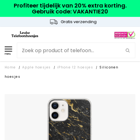
Profiteer tijdelijk van 20% extra korting.
Gebruik code: VAKANTIE20
Gratis verzending
menu
Home
Apple hoesjes
iPhone 12 hoesjes
Siliconen
/
/
/
hoesjes