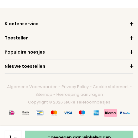
Klantenservice
Toestellen
Populaire hoesjes
Nieuwe toestellen
Algemene Voorwaarden
-
Privacy Policy
-
Cookie statement
-
Sitemap
-
Herroeping aanvragen
Copyright © 2026 Leuke Telefoonhoesjes
1
Toevoegen aan winkelwagen