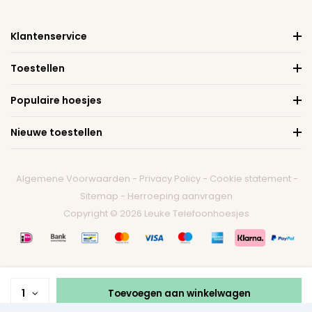
Klantenservice
Toestellen
Populaire hoesjes
Nieuwe toestellen
Algemene Voorwaarden
-
Privacy Policy
-
Cookie statement
-
Sitemap
-
Herroeping aanvragen
Copyright © 2026 Leuke Telefoonhoesjes
1
Toevoegen aan winkelwagen