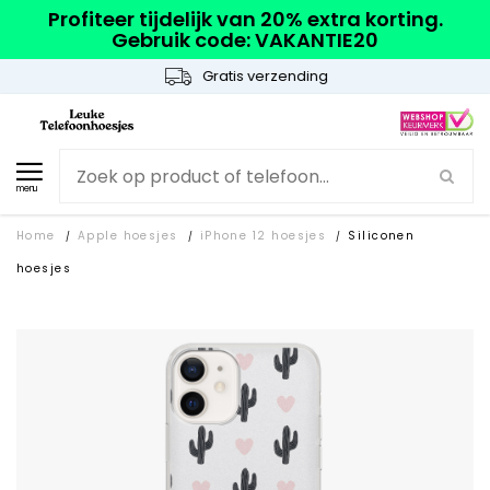
Profiteer tijdelijk van 20% extra korting.
Gebruik code: VAKANTIE20
Gratis verzending
menu
Home
Apple hoesjes
iPhone 12 hoesjes
Siliconen
/
/
/
hoesjes