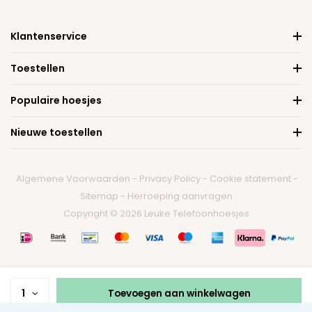
Klantenservice
Toestellen
Populaire hoesjes
Nieuwe toestellen
Algemene Voorwaarden
-
Privacy Policy
-
Cookie statement
-
Sitemap
-
Herroeping aanvragen
Copyright © 2026 Leuke Telefoonhoesjes
1
Toevoegen aan winkelwagen