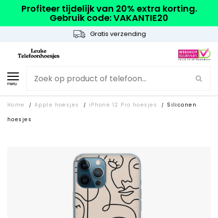
Profiteer tijdelijk van 20% extra korting.
Gebruik code: VAKANTIE20
Gratis verzending
menu
Home
Apple hoesjes
iPhone 12 Pro hoesjes
Siliconen
/
/
/
hoesjes