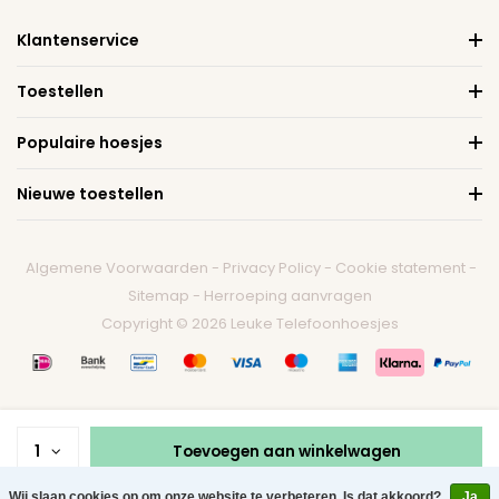
Klantenservice
Toestellen
Populaire hoesjes
Nieuwe toestellen
Algemene Voorwaarden
-
Privacy Policy
-
Cookie statement
-
Sitemap
-
Herroeping aanvragen
Copyright © 2026 Leuke Telefoonhoesjes
1
Toevoegen aan winkelwagen
Wij slaan cookies op om onze website te verbeteren. Is dat akkoord?
Ja