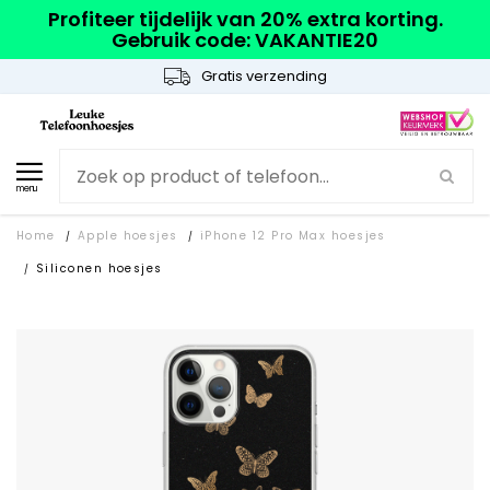
Profiteer tijdelijk van 20% extra korting.
Gebruik code: VAKANTIE20
Gratis verzending
menu
Home
Apple hoesjes
iPhone 12 Pro Max hoesjes
/
/
Siliconen hoesjes
/