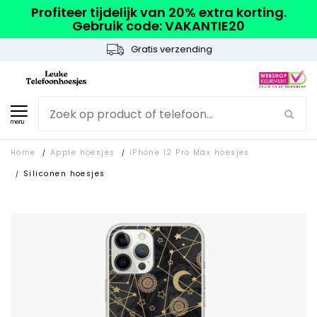
Profiteer tijdelijk van 20% extra korting.
Gebruik code: VAKANTIE20
Gratis verzending
menu
Home
Apple hoesjes
iPhone 12 Pro Max hoesjes
/
/
Siliconen hoesjes
/