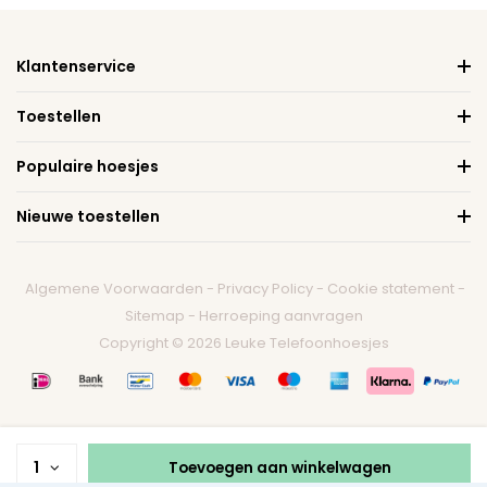
Klantenservice
Toestellen
Populaire hoesjes
Nieuwe toestellen
Algemene Voorwaarden
-
Privacy Policy
-
Cookie statement
-
Sitemap
-
Herroeping aanvragen
Copyright © 2026 Leuke Telefoonhoesjes
1
Toevoegen aan winkelwagen