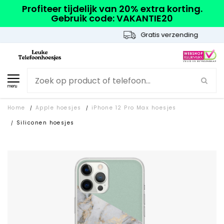
Profiteer tijdelijk van 20% extra korting.
Gebruik code: VAKANTIE20
Gratis verzending
menu
Home
Apple hoesjes
iPhone 12 Pro Max hoesjes
/
/
Siliconen hoesjes
/