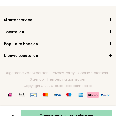
Klantenservice
Toestellen
Populaire hoesjes
Nieuwe toestellen
Algemene Voorwaarden
-
Privacy Policy
-
Cookie statement
-
Sitemap
-
Herroeping aanvragen
Copyright © 2026 Leuke Telefoonhoesjes
1
Toevoegen aan winkelwagen