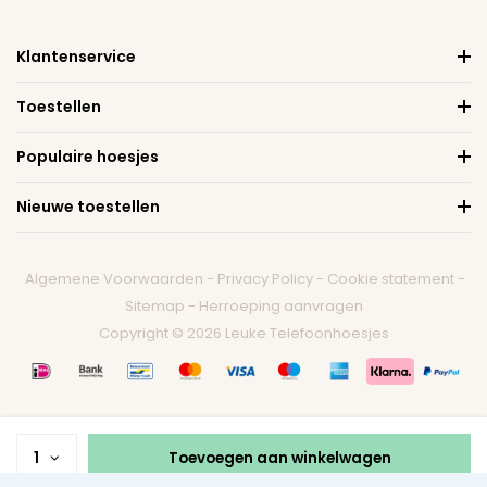
Klantenservice
Toestellen
Populaire hoesjes
Nieuwe toestellen
Algemene Voorwaarden
-
Privacy Policy
-
Cookie statement
-
Sitemap
-
Herroeping aanvragen
Copyright © 2026 Leuke Telefoonhoesjes
1
Toevoegen aan winkelwagen