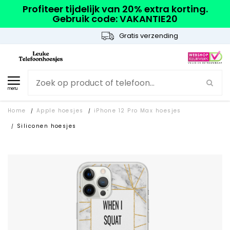
Profiteer tijdelijk van 20% extra korting.
Gebruik code: VAKANTIE20
Gratis verzending
menu
Home
Apple hoesjes
iPhone 12 Pro Max hoesjes
/
/
Siliconen hoesjes
/