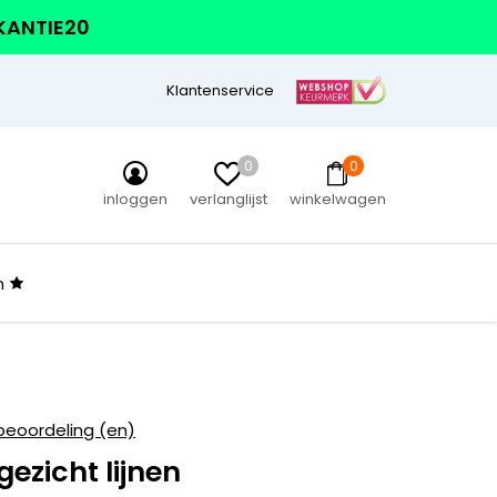
AKANTIE20
Klantenservice
0
0
inloggen
verlanglijst
winkelwagen
n
beoordeling (en)
gezicht lijnen