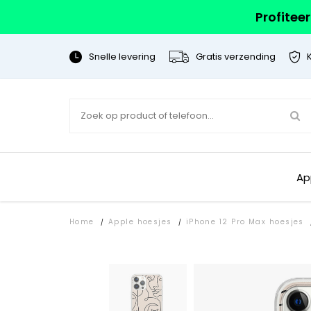
Profitee
Snelle levering
Gratis verzending
Ap
Home
Apple hoesjes
iPhone 12 Pro Max hoesjes
/
/