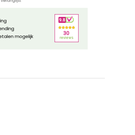
verlanglijst
ring
zending
etalen mogelijk