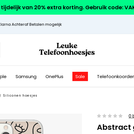
r tijdelijk van 20% extra korting. Gebruik code: V
Klarna Achteraf Betalen mogelijk
ple
Samsung
OnePlus
Sale
Telefoonkoorde
Siliconen hoesjes
/
0 
Abstract 