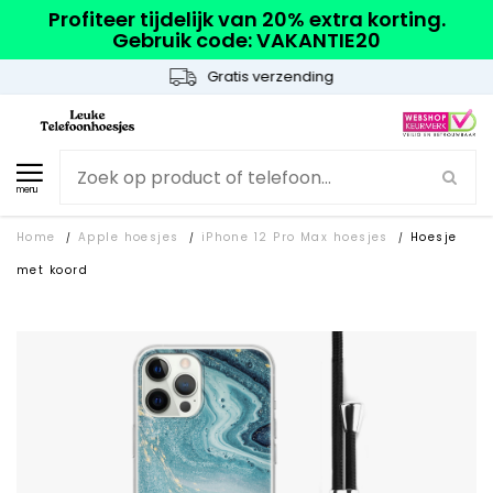
Profiteer tijdelijk van 20% extra korting.
Gebruik code: VAKANTIE20
Gratis verzending
menu
Home
Apple hoesjes
iPhone 12 Pro Max hoesjes
Hoesje
/
/
/
met koord