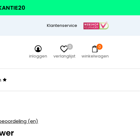
AKANTIE20
Klantenservice
0
0
inloggen
verlanglijst
winkelwagen
n
beoordeling (en)
ower