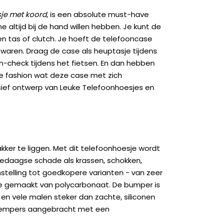
je met koord
, is een absolute must-have
altijd bij de hand willen hebben. Je kunt de
en tas of clutch. Je hoeft de telefooncase
bewaren. Draag de case als heuptasje tijdens
on-check tijdens het fietsen. En dan hebben
kje fashion wat deze case met zich
sief ontwerp van Leuke Telefoonhoesjes en
kker te liggen. Met dit telefoonhoesje wordt
edaagse schade als krassen, schokken,
genstelling tot goedkopere varianten - van zeer
ase gemaakt van polycarbonaat. De bumper is
 en vele malen steker dan zachte, siliconen
kdempers aangebracht met een