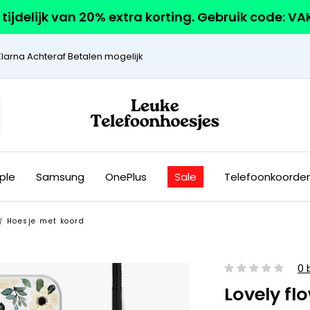
r tijdelijk van 20% extra korting. Gebruik code: V
Klarna Achteraf Betalen mogelijk
ple
Samsung
OnePlus
Sale
Telefoonkoorde
Hoesje met koord
/
0 
Lovely fl