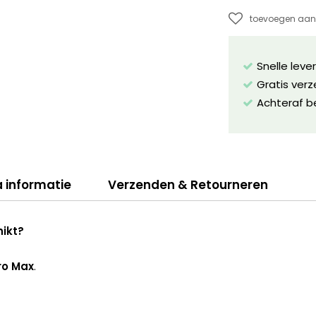
toevoegen aan 
Snelle leve
Gratis ver
Achteraf b
a informatie
Verzenden & Retourneren
hikt?
ro Max
.