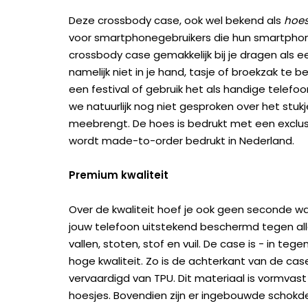
Deze crossbody case, ook wel bekend als
hoes
voor smartphonegebruikers die hun smartphone 
crossbody case gemakkelijk bij je dragen als e
namelijk niet in je hand, tasje of broekzak te 
een festival of gebruik het als handige telefo
we natuurlijk nog niet gesproken over het stu
meebrengt. De hoes is bedrukt met een exclu
wordt made-to-order bedrukt in Nederland.
Premium kwaliteit
Over de kwaliteit hoef je ook geen seconde wa
jouw telefoon uitstekend beschermd tegen all
vallen, stoten, stof en vuil. De case is - in te
hoge kwaliteit. Zo is de achterkant van de c
vervaardigd van TPU. Dit materiaal is vormvast
hoesjes. Bovendien zijn er ingebouwde scho