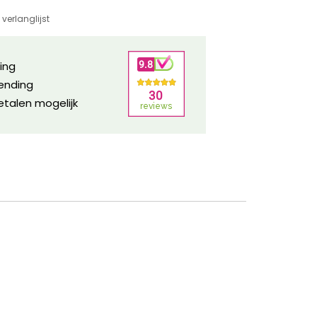
verlanglijst
ring
zending
etalen mogelijk