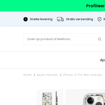
Profitee
Snelle levering
Gratis verzending
Ap
Home
Apple hoesjes
iPhone 12 Pro Max hoesjes
/
/