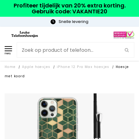
Profiteer tijdelijk van 20% extra korting.
Gebruik code: VAKANTIE20
Gratis verzending
menu
Home
Apple hoesjes
iPhone 12 Pro Max hoesjes
Hoesje
/
/
/
met koord