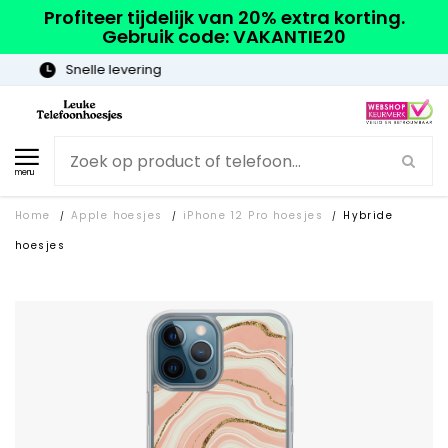
Profiteer tijdelijk van 20% extra korting.
Gebruik code: VAKANTIE20
Gratis verzending
menu
Home
Apple hoesjes
iPhone 12 Pro hoesjes
Hybride
/
/
/
hoesjes