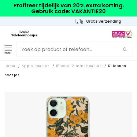
Profiteer tijdelijk van 20% extra korting.
Gebruik code: VAKANTIE20
Gratis verzending
menu
Home
Apple hoesjes
iPhone 12 mini hoesjes
Siliconen
/
/
/
hoesjes