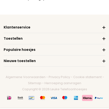
Klantenservice
Toestellen
Populaire hoesjes
Nieuwe toestellen
Algemene Voorwaarden
-
Privacy Policy
-
Cookie statement
-
Sitemap
-
Herroeping aanvragen
Copyright © 2026 Leuke Telefoonhoesjes