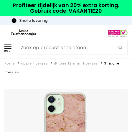
Profiteer tijdelijk van 20% extra korting.
Gebruik code: VAKANTIE20
Gratis verzending
menu
Home
Apple hoesjes
iPhone 12 mini hoesjes
Siliconen
/
/
/
hoesjes