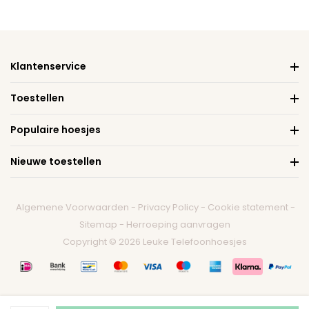
Klantenservice
Toestellen
Populaire hoesjes
Nieuwe toestellen
Algemene Voorwaarden
-
Privacy Policy
-
Cookie statement
-
Sitemap
-
Herroeping aanvragen
Copyright © 2026 Leuke Telefoonhoesjes