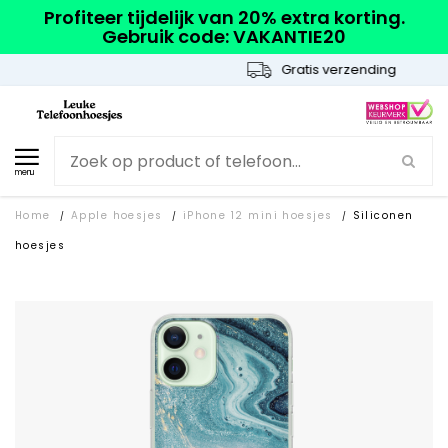
Profiteer tijdelijk van 20% extra korting.
Gebruik code: VAKANTIE20
Gratis verzending
menu
Home
Apple hoesjes
iPhone 12 mini hoesjes
Siliconen
/
/
/
hoesjes