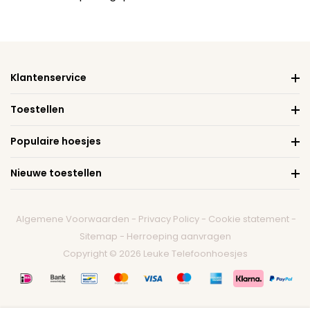
Klantenservice
Toestellen
Populaire hoesjes
Nieuwe toestellen
Algemene Voorwaarden
-
Privacy Policy
-
Cookie statement
-
Sitemap
-
Herroeping aanvragen
Copyright © 2026 Leuke Telefoonhoesjes