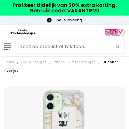
Profiteer tijdelijk van 20% extra korting.
Gebruik code: VAKANTIE20
evering
Gratis verze
menu
Home
Apple hoesjes
iPhone 12 mini hoesjes
Siliconen
/
/
/
hoesjes