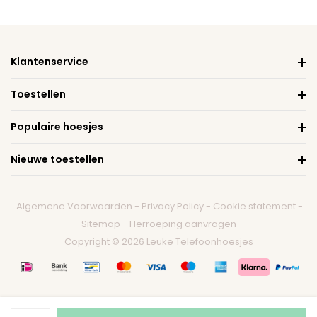
Klantenservice
Toestellen
Populaire hoesjes
Nieuwe toestellen
Algemene Voorwaarden
-
Privacy Policy
-
Cookie statement
-
Sitemap
-
Herroeping aanvragen
Copyright © 2026 Leuke Telefoonhoesjes