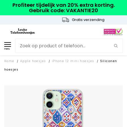
Profiteer tijdelijk van 20% extra korting.
Gebruik code: VAKANTIE20
Gratis verzending
menu
Home
Apple hoesjes
iPhone 12 mini hoesjes
Siliconen
/
/
/
hoesjes