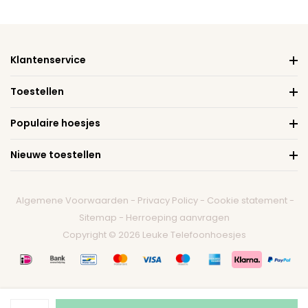
Klantenservice
Toestellen
Populaire hoesjes
Nieuwe toestellen
Algemene Voorwaarden
-
Privacy Policy
-
Cookie statement
-
Sitemap
-
Herroeping aanvragen
Copyright © 2026 Leuke Telefoonhoesjes