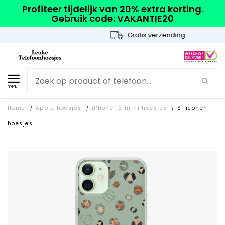
Profiteer tijdelijk van 20% extra korting.
Gebruik code: VAKANTIE20
Gratis verzending
menu
Home
Apple hoesjes
iPhone 12 mini hoesjes
Siliconen
/
/
/
hoesjes