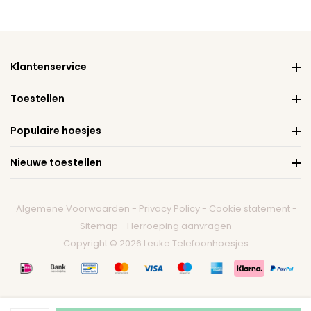
Klantenservice
Toestellen
Populaire hoesjes
Nieuwe toestellen
Algemene Voorwaarden
-
Privacy Policy
-
Cookie statement
-
Sitemap
-
Herroeping aanvragen
Copyright © 2026 Leuke Telefoonhoesjes