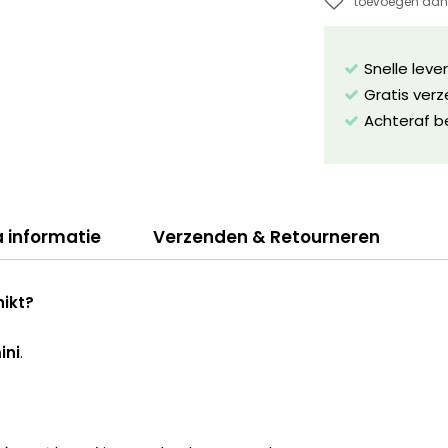
toevoegen aan 
Snelle leve
Gratis ver
Achteraf b
a informatie
Verzenden & Retourneren
hikt?
ini
.