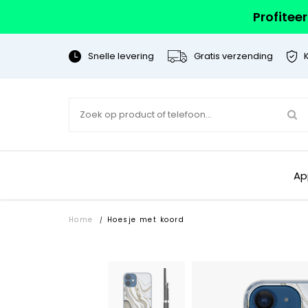
Profitee
Snelle levering
Gratis verzending
Ap
Home
Hoesje met koord
/