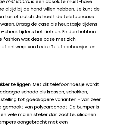
je met koord
, is een absolute must-have
altijd bij de hand willen hebben. Je kunt de
en tas of clutch. Je hoeft de telefooncase
bewaren. Draag de case als heuptasje tijdens
on-check tijdens het fietsen. En dan hebben
kje fashion wat deze case met zich
sief ontwerp van Leuke Telefoonhoesjes en
kker te liggen. Met dit telefoonhoesje wordt
edaagse schade als krassen, schokken,
genstelling tot goedkopere varianten - van zeer
ase gemaakt van polycarbonaat. De bumper is
 en vele malen steker dan zachte, siliconen
kdempers aangebracht met een