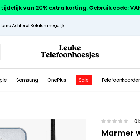
r tijdelijk van 20% extra korting. Gebruik code: V
Klarna Achteraf Betalen mogelijk
ple
Samsung
OnePlus
Sale
Telefoonkoorde
0 
Marmer w