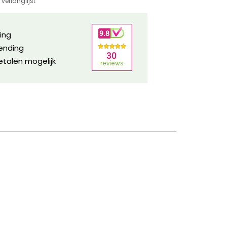
verlanglijst
ring
zending
etalen mogelijk