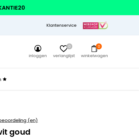
AKANTIE20
Klantenservice
0
0
inloggen
verlanglijst
winkelwagen
n
beoordeling (en)
it goud