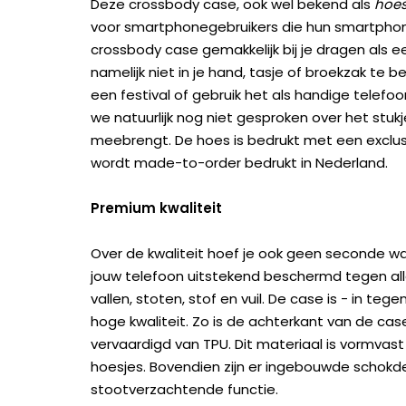
Deze crossbody case, ook wel bekend als
hoes
voor smartphonegebruikers die hun smartphone 
crossbody case gemakkelijk bij je dragen als e
namelijk niet in je hand, tasje of broekzak te 
een festival of gebruik het als handige telefo
we natuurlijk nog niet gesproken over het stu
meebrengt. De hoes is bedrukt met een exclu
wordt made-to-order bedrukt in Nederland.
Premium kwaliteit
Over de kwaliteit hoef je ook geen seconde wa
jouw telefoon uitstekend beschermd tegen all
vallen, stoten, stof en vuil. De case is - in te
hoge kwaliteit. Zo is de achterkant van de c
vervaardigd van TPU. Dit materiaal is vormvast
hoesjes. Bovendien zijn er ingebouwde scho
stootverzachtende functie.