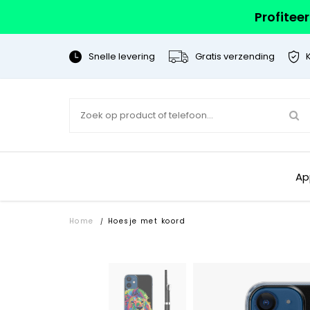
Profitee
Snelle levering
Gratis verzending
Ap
Home
Hoesje met koord
/