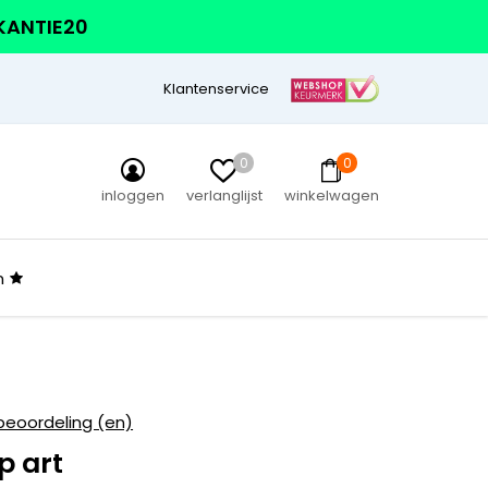
AKANTIE20
Klantenservice
0
0
inloggen
verlanglijst
winkelwagen
n
beoordeling (en)
p art