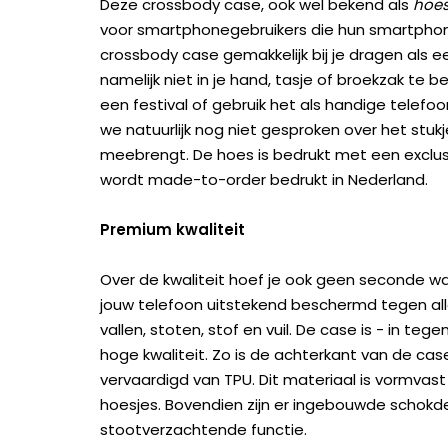
Deze crossbody case, ook wel bekend als
hoes
voor smartphonegebruikers die hun smartphone 
crossbody case gemakkelijk bij je dragen als e
namelijk niet in je hand, tasje of broekzak te 
een festival of gebruik het als handige telefo
we natuurlijk nog niet gesproken over het stu
meebrengt. De hoes is bedrukt met een exclu
wordt made-to-order bedrukt in Nederland.
Premium kwaliteit
Over de kwaliteit hoef je ook geen seconde wa
jouw telefoon uitstekend beschermd tegen all
vallen, stoten, stof en vuil. De case is - in te
hoge kwaliteit. Zo is de achterkant van de c
vervaardigd van TPU. Dit materiaal is vormvast
hoesjes. Bovendien zijn er ingebouwde scho
stootverzachtende functie.