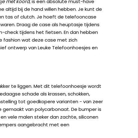
je met koord
, is een absolute must-have
altijd bij de hand willen hebben. Je kunt de
en tas of clutch. Je hoeft de telefooncase
bewaren. Draag de case als heuptasje tijdens
on-check tijdens het fietsen. En dan hebben
kje fashion wat deze case met zich
sief ontwerp van Leuke Telefoonhoesjes en
kker te liggen. Met dit telefoonhoesje wordt
edaagse schade als krassen, schokken,
genstelling tot goedkopere varianten - van zeer
ase gemaakt van polycarbonaat. De bumper is
 en vele malen steker dan zachte, siliconen
kdempers aangebracht met een