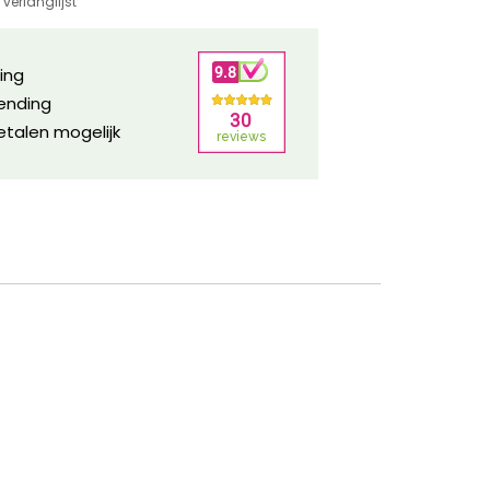
verlanglijst
ring
zending
etalen mogelijk