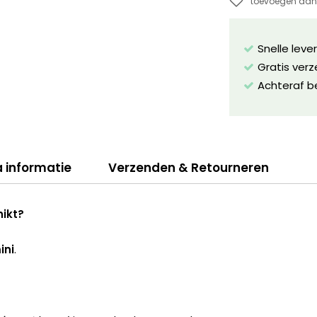
toevoegen aan 
Snelle leve
Gratis ver
Achteraf b
a informatie
Verzenden & Retourneren
hikt?
ini
.