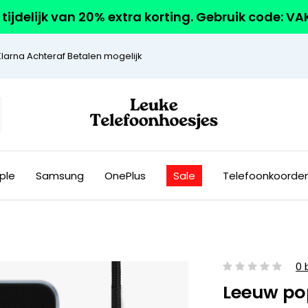
r tijdelijk van 20% extra korting. Gebruik code: V
Klarna Achteraf Betalen mogelijk
ple
Samsung
OnePlus
Sale
Telefoonkoorde
0 
Leeuw po