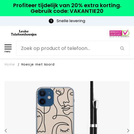
Profiteer tijdelijk van 20% extra korting.
Gebruik code: VAKANTIE20
Snelle levering
menu
Home
Hoesje met koord
/