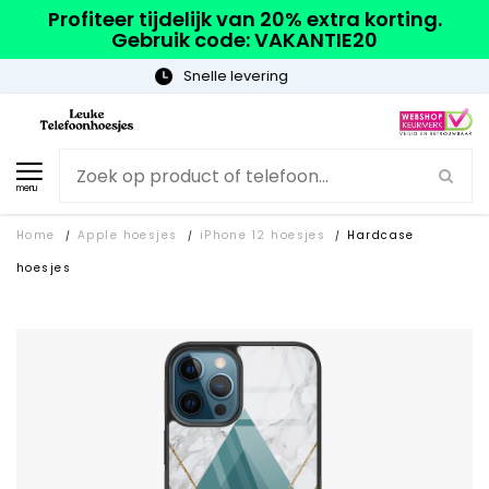
Profiteer tijdelijk van 20% extra korting.
Gebruik code: VAKANTIE20
Gratis verzending
menu
Home
Apple hoesjes
iPhone 12 hoesjes
Hardcase
/
/
/
hoesjes