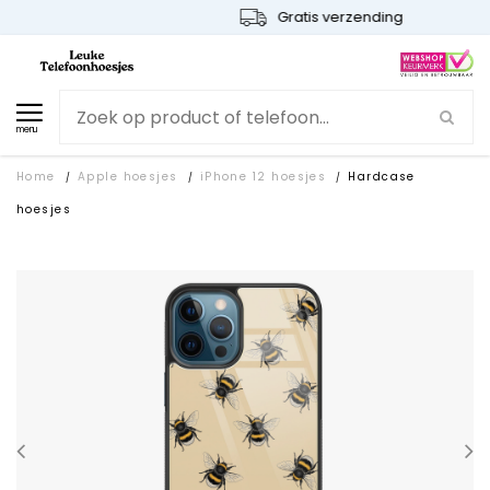
Gratis verzending
menu
Home
Apple hoesjes
iPhone 12 hoesjes
Hardcase
/
/
/
hoesjes