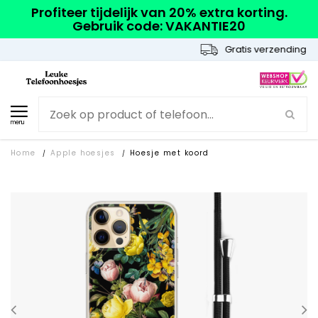
Profiteer tijdelijk van 20% extra korting.
Gebruik code: VAKANTIE20
Gratis verzending
menu
Home
Apple hoesjes
Hoesje met koord
/
/