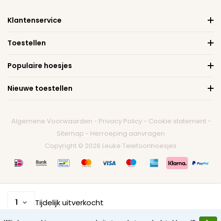
Klantenservice
Toestellen
Populaire hoesjes
Nieuwe toestellen
Algemene Voorwaarden
-
Privacy Policy
-
Cookie statement
-
Sitemap
-
Herroeping aanvragen
Copyright © 2026 Leuke Telefoonhoesjes
Tijdelijk uitverkocht
1