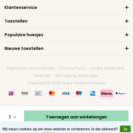
Klantenservice
Toestellen
Populaire hoesjes
Nieuwe toestellen
Algemene Voorwaarden
-
Privacy Policy
-
Cookie statement
-
Sitemap
-
Herroeping aanvragen
Copyright © 2026 Leuke Telefoonhoesjes
1
Toevoegen aan winkelwagen
Wij slaan cookies op om onze website te verbeteren. Is dat akkoord?
Ja
0