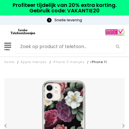
Profiteer tijdelijk van 20% extra korting.
Gebruik code: VAKANTIE20
Gratis verzending
menu
Home
Apple hoesjes
iPhone 11 hoesjes
iPhone 11
/
/
/
SALE