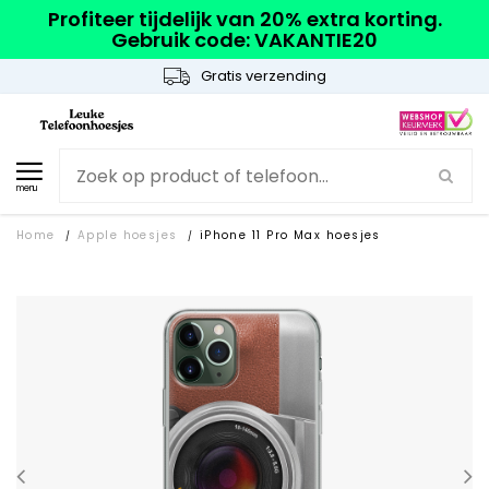
Profiteer tijdelijk van 20% extra korting.
Gebruik code: VAKANTIE20
Gratis verzending
menu
Home
Apple hoesjes
iPhone 11 Pro Max hoesjes
/
/