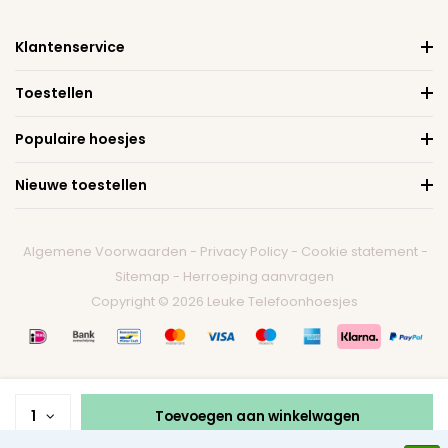
Klantenservice
Toestellen
Populaire hoesjes
Nieuwe toestellen
Algemene Voorwaarden
-
Privacy Policy
-
Cookie statement
-
Sitemap
-
Herroeping aanvragen
Copyright © 2026 Leuke Telefoonhoesjes
1
Toevoegen aan winkelwagen