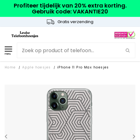
Profiteer tijdelijk van 20% extra korting.
Gebruik code: VAKANTIE20
Gratis verzending
menu
Home
Apple hoesjes
iPhone 11 Pro Max hoesjes
/
/