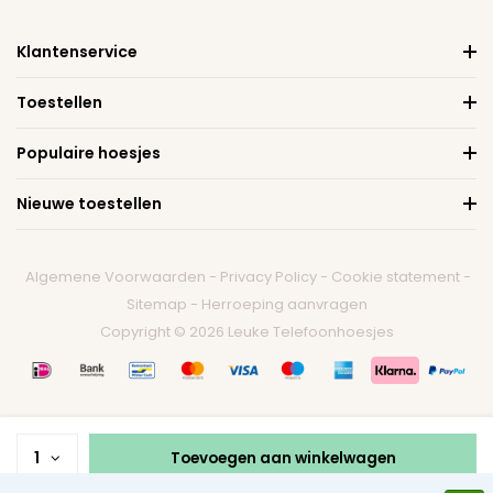
Klantenservice
Toestellen
Populaire hoesjes
Nieuwe toestellen
Algemene Voorwaarden
-
Privacy Policy
-
Cookie statement
-
Sitemap
-
Herroeping aanvragen
Copyright © 2026 Leuke Telefoonhoesjes
1
Toevoegen aan winkelwagen