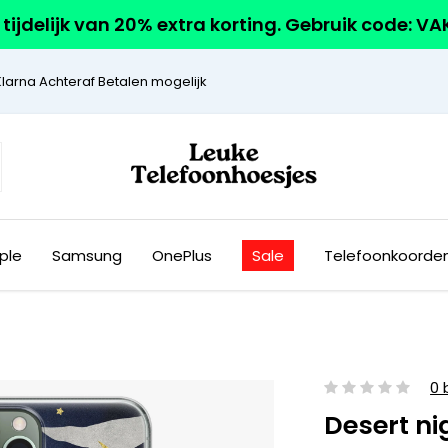
r tijdelijk van 20% extra korting. Gebruik code: V
Klarna Achteraf Betalen mogelijk
ple
Samsung
OnePlus
Sale
Telefoonkoorde
0 
Desert ni