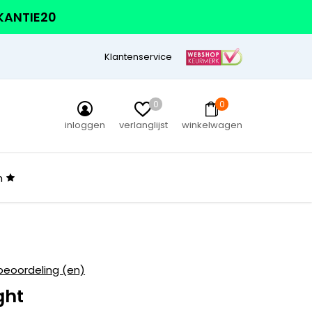
AKANTIE20
Klantenservice
0
0
inloggen
verlanglijst
winkelwagen
n
beoordeling (en)
ght