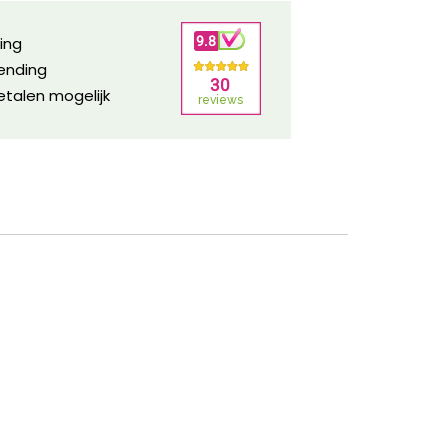
ring
zending
etalen mogelijk