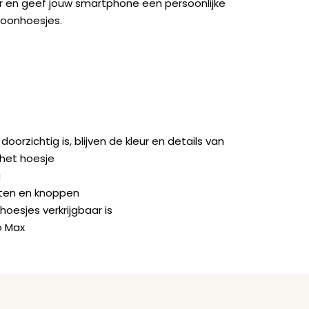
ger en geef jouw smartphone een persoonlijke
foonhoesjes.
rzichtig is, blijven de kleur en details van
 het hoesje
g
orten en knoppen
hoesjes verkrijgbaar is
o Max