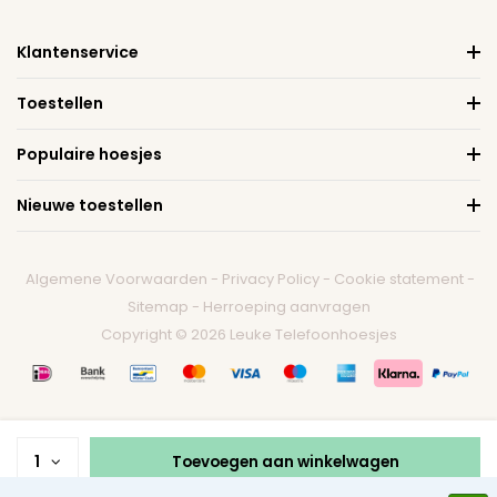
Klantenservice
Toestellen
Populaire hoesjes
Nieuwe toestellen
Algemene Voorwaarden
-
Privacy Policy
-
Cookie statement
-
Sitemap
-
Herroeping aanvragen
Copyright © 2026 Leuke Telefoonhoesjes
1
Toevoegen aan winkelwagen