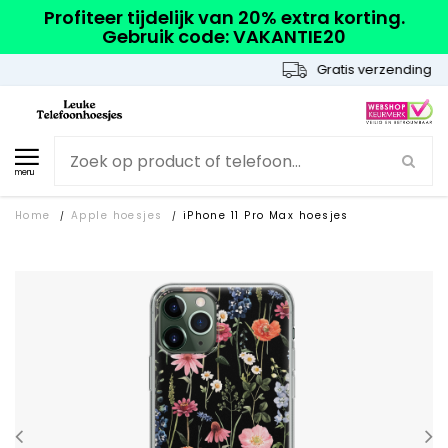
Profiteer tijdelijk van 20% extra korting.
Gebruik code: VAKANTIE20
Gratis verzending
menu
Home
Apple hoesjes
iPhone 11 Pro Max hoesjes
/
/