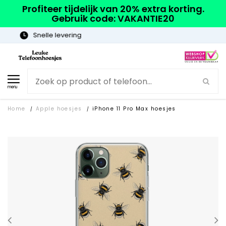
Profiteer tijdelijk van 20% extra korting.
Gebruik code: VAKANTIE20
Gratis verzending
menu
Home
Apple hoesjes
iPhone 11 Pro Max hoesjes
/
/