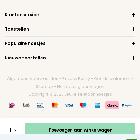
Klantenservice
Toestellen
Populaire hoesjes
Nieuwe toestellen
Algemene Voorwaarden
-
Privacy Policy
-
Cookie statement
-
Sitemap
-
Herroeping aanvragen
Copyright © 2026 Leuke Telefoonhoesjes
1
Toevoegen aan winkelwagen