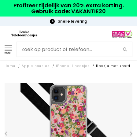
Profiteer tijdelijk van 20% extra korting.
Gebruik code: VAKANTIE20
Gratis verzending
menu
Home
Apple hoesjes
iPhone 11 hoesjes
Hoesje met koord
/
/
/