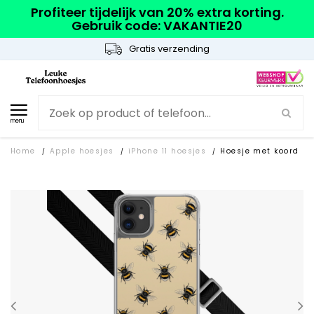
Profiteer tijdelijk van 20% extra korting.
Gebruik code: VAKANTIE20
Gratis verzending
menu
Home
Apple hoesjes
iPhone 11 hoesjes
Hoesje met koord
/
/
/