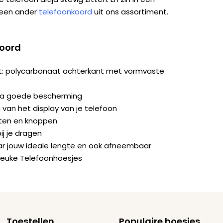
 een ander
telefoonkoord
uit ons assortiment.
koord
it: polycarbonaat achterkant met vormvaste
ra goede bescherming
van het display van je telefoon
orten en knoppen
ij je dragen
naar jouw ideale lengte en ook afneembaar
Leuke Telefoonhoesjes
Toestellen
Populaire hoesjes