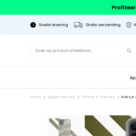
Profitee
Snelle levering
Gratis verzending
Ap
Home
Apple hoesjes
iPhone 11 hoesjes
Hoesje
/
/
/