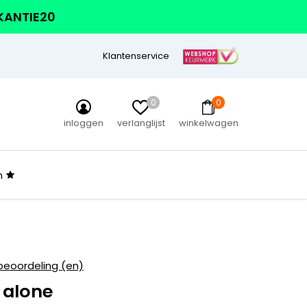
AKANTIE20
Klantenservice
0
0
inloggen
verlanglijst
winkelwagen
n
beoordeling (en)
 alone