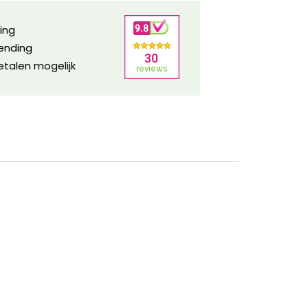
ring
zending
etalen mogelijk