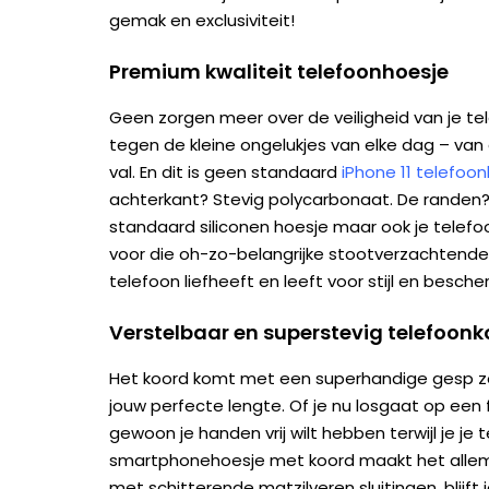
gemak en exclusiviteit!
Premium kwaliteit telefoonhoesje
Geen zorgen meer over de veiligheid van je te
tegen de kleine ongelukjes van elke dag – van 
val. En dit is geen standaard
iPhone 11 telefoo
achterkant? Stevig polycarbonaat. De randen? Fl
standaard siliconen hoesje maar ook je tele
voor die oh-zo-belangrijke stootverzachtende 
telefoon liefheeft en leeft voor stijl en besche
Verstelbaar en superstevig telefoon
Het koord komt met een superhandige gesp z
jouw perfecte lengte. Of je nu losgaat op een 
gewoon je handen vrij wilt hebben terwijl je je te
smartphonehoesje met koord maakt het allema
met schitterende matzilveren sluitingen, blijft je