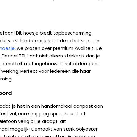
lefoon! Dit hoesje biedt topbescherming
die vervelende krasjes tot de schrik van een
nhoesje
; we praten over premium kwaliteit. De
exibel TPU, dat niet alleen sterker is dan je
foon knuffelt met ingebouwde schokdempers
werking. Perfect voor iedereen die haar
rming.
koord
odat je het in een handomdraai aanpast aan
festival, een shopping spree houdt, of
lefoon veilig bij je draagt: dit
al mogelijk! Gemaakt van sterk polyester
 telefoon altijd stevig zitten. En zin in een