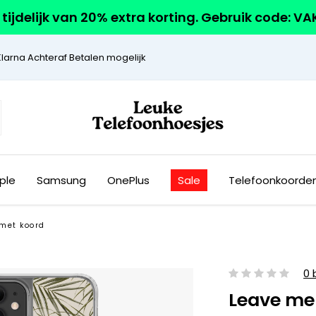
r tijdelijk van 20% extra korting. Gebruik code: V
Klarna Achteraf Betalen mogelijk
ple
Samsung
OnePlus
Sale
Telefoonkoorde
 met koord
0 
Leave me