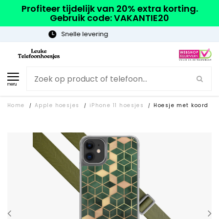
Profiteer tijdelijk van 20% extra korting.
Gebruik code: VAKANTIE20
Gratis verzending
menu
Home
Apple hoesjes
iPhone 11 hoesjes
Hoesje met koord
/
/
/