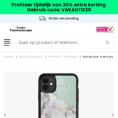
Profiteer tijdelijk van 20% extra korting.
Gebruik code: VAKANTIE20
Gratis verzending
menu
Home
Apple hoesjes
iPhone 11 hoesjes
Hardcase hoesjes
/
/
/