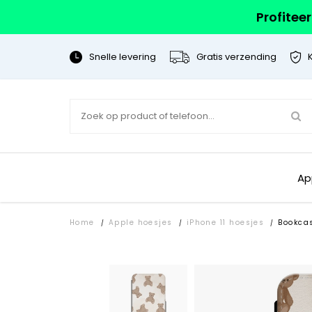
Profitee
Snelle levering
Gratis verzending
Ap
Home
Apple hoesjes
iPhone 11 hoesjes
Bookca
/
/
/