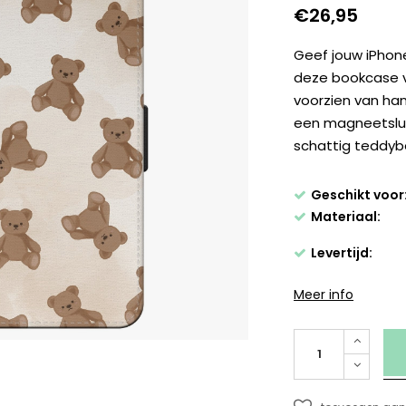
€26,95
Geef jouw iPhon
deze bookcase v
voorzien van han
een magneetslui
schattig teddyb
Geschikt voor
Materiaal:
Levertijd:
Meer info