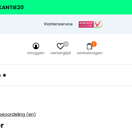
AKANTIE20
Klantenservice
0
0
inloggen
verlanglijst
winkelwagen
n
beoordeling (en)
r