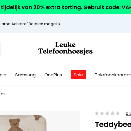
r tijdelijk van 20% extra korting. Gebruik code: V
Klarna Achteraf Betalen mogelijk
ple
Samsung
OnePlus
Sale
Telefoonkoorde
ses
0 
Teddybee