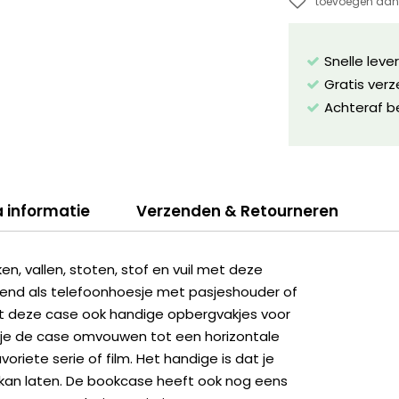
toevoegen aan 
Snelle leve
Gratis ver
Achteraf b
a informatie
Verzenden & Retourneren
, vallen, stoten, stof en vuil met deze
kend als telefoonhoesje met pasjeshouder of
dt deze case ook handige opbergvakjes voor
n je de case omvouwen tot een horizontale
riete serie of film. Het handige is dat je
 kan laten. De bookcase heeft ook nog eens