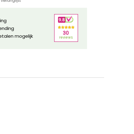
verlanglijst
ring
zending
etalen mogelijk