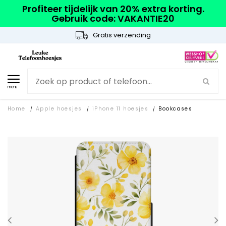
Profiteer tijdelijk van 20% extra korting.
Gebruik code: VAKANTIE20
Gratis verzending
menu
Home
Apple hoesjes
iPhone 11 hoesjes
Bookcases
/
/
/