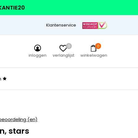
AKANTIE20
Klantenservice
0
0
inloggen
verlanglijst
winkelwagen
n
beoordeling (en)
, stars