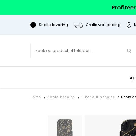
Profitee
Snelle levering
Gratis verzending
Ap
Home
Apple hoesjes
iPhone 11 hoesjes
Bookca
/
/
/