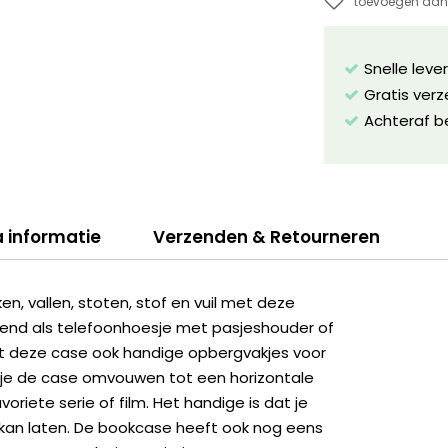
toevoegen aan 
Snelle leve
Gratis ver
Achteraf b
a informatie
Verzenden & Retourneren
, vallen, stoten, stof en vuil met deze
kend als telefoonhoesje met pasjeshouder of
dt deze case ook handige opbergvakjes voor
n je de case omvouwen tot een horizontale
riete serie of film. Het handige is dat je
 kan laten. De bookcase heeft ook nog eens