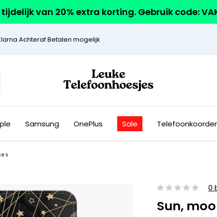
r tijdelijk van 20% extra korting. Gebruik code: V
Klarna Achteraf Betalen mogelijk
ple
Samsung
OnePlus
Sale
Telefoonkoorde
ses
0 
Sun, moon