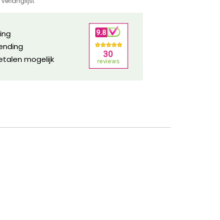
verlanglijst
ring
zending
etalen mogelijk