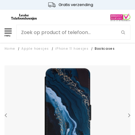
Gratis verzending
menu
Home
Apple hoesjes
iPhone 11 hoesjes
Bookcases
/
/
/