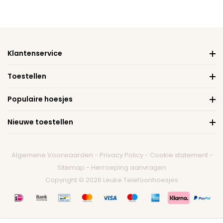
Klantenservice
Toestellen
Populaire hoesjes
Nieuwe toestellen
Algemene Voorwaarden
-
Privacy Policy
-
Cookie statement
-
Sitemap
-
Herroeping aanvragen
Copyright © 2026 Leuke Telefoonhoesjes