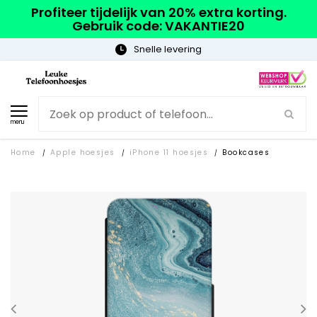
Profiteer tijdelijk van 20% extra korting.
Gebruik code: VAKANTIE20
Snelle levering
menu
Home
Apple hoesjes
iPhone 11 hoesjes
Bookcases
/
/
/