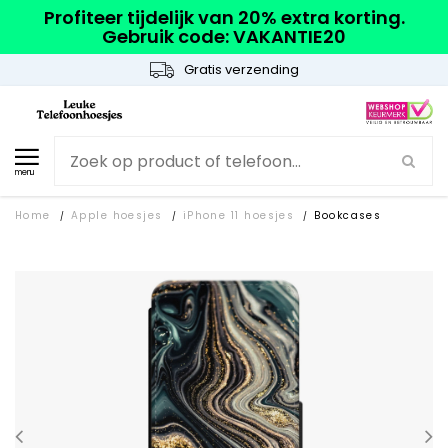
Profiteer tijdelijk van 20% extra korting.
Gebruik code: VAKANTIE20
Gratis verzending
menu
Home
Apple hoesjes
iPhone 11 hoesjes
Bookcases
/
/
/