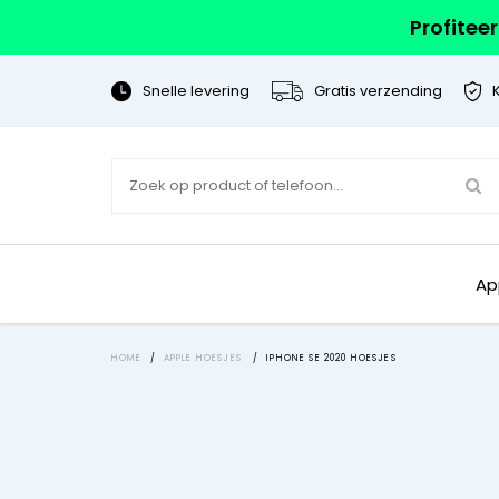
Profitee
Snelle levering
Gratis verzending
Ap
HOME
/
APPLE HOESJES
/
IPHONE SE 2020 HOESJES