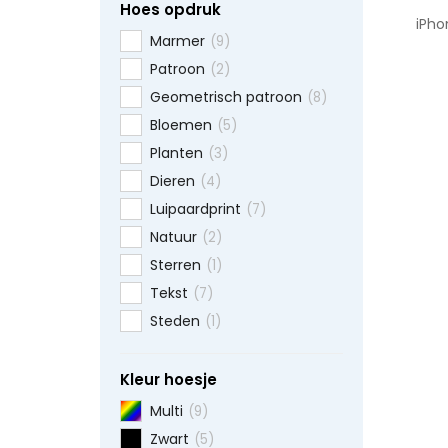
Hoes opdruk
iPho
Marmer
(9)
Patroon
(2)
Geometrisch patroon
(8)
Bloemen
(5)
Planten
(3)
Dieren
(4)
Luipaardprint
(7)
Natuur
(2)
Sterren
(1)
Tekst
(7)
Steden
(1)
Kleur hoesje
Multi
(9)
Zwart
(5)