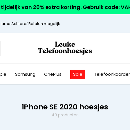
r tijdelijk van 20% extra korting. Gebruik code: V
Klarna Achteraf Betalen mogelijk
ple
Samsung
OnePlus
Sale
Telefoonkoorde
iPhone SE 2020 hoesjes
49 producten