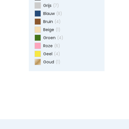
Grijs
(7)
Blauw
(8)
Bruin
(4)
Beige
(1)
Groen
(4)
Roze
(6)
Geel
(4)
Goud
(1)