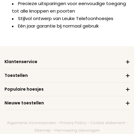
Precieze uitsparingen voor eenvoudige toegang
tot alle knoppen en poorten
Stijlvol ontwerp van Leuke Telefoonhoesjes
Eén jaar garantie bij normaal gebruik
Klantenservice
Toestellen
Populaire hoesjes
Nieuwe toestellen
Algemene Voorwaarden
-
Privacy Policy
-
Cookie statement
-
Sitemap
-
Herroeping aanvragen