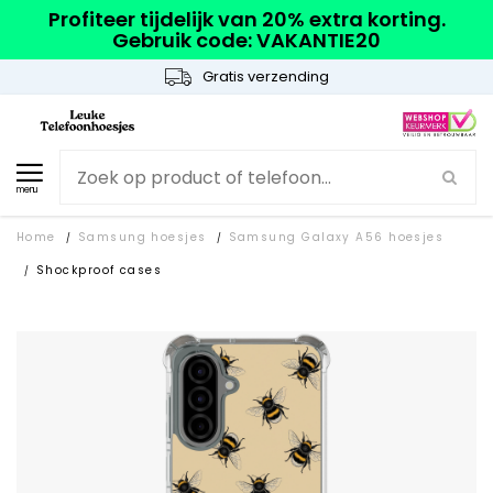
Profiteer tijdelijk van 20% extra korting.
Gebruik code: VAKANTIE20
Gratis verzending
menu
Home
Samsung hoesjes
Samsung Galaxy A56 hoesjes
/
/
Shockproof cases
/